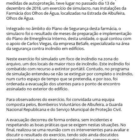
medidas de autoproteção, teve lugar no passado dia 13 de
dezembro de 2018, um exercício de simulacro, nas instalações da
Farmácia dos Olhos de Água, localizadas na Estrada de Albufeira,
Olhos de Água.
Integrado no âmbito do Plano de Segurança desta farmácia, o
simulacro foi o resultado de meses de preparação e implementação
do Plano de Emergência Interno, desta unidade, o qual contou com
o apoio de Carlos Viegas, da empresa BeSafe, especializada na área
da segurança contra incêndio em edifícios.
Neste exercício foi simulado um foco de incêndio na zona do
arquivo, um dos locais de maior risco de incêndio. Este incêndio foi
combatido com recurso a extintor portátil. Contudo, no programa
de simulação entendeu-se não se extinguir por completo o incêndio,
num curto espaço de tempo que se pretendia, e por isso, foi
ordenada a evacuação dos utentes para o ponto de encontro
assinalado no exterior do edifício.
Para observadores do exercício, foi convidada uma equipa
composta pelos, Bombeiros Voluntários de Albufeira, a Guarda
Nacional Republicana e do Serviço Municipal de Proteção Civil.
A evacuação decorreu de forma ordeira, sem incidentes e
respeitando as boas práticas que se exigem nestas situações. No
final, realizou-se uma reunião com os intervenientes para avaliar e
discutir o resultado do exercício, tendo sido ainda discutidos
procedimentos que podem ser aperfeiçoados, sempre numa