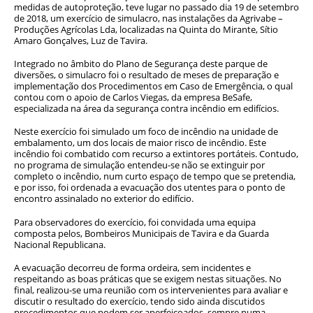
medidas de autoproteção, teve lugar no passado dia 19 de setembro
de 2018, um exercício de simulacro, nas instalações da Agrivabe –
Produções Agrícolas Lda, localizadas na Quinta do Mirante, Sítio
Amaro Gonçalves, Luz de Tavira.
Integrado no âmbito do Plano de Segurança deste parque de
diversões, o simulacro foi o resultado de meses de preparação e
implementação dos Procedimentos em Caso de Emergência, o qual
contou com o apoio de Carlos Viegas, da empresa BeSafe,
especializada na área da segurança contra incêndio em edifícios.
Neste exercício foi simulado um foco de incêndio na unidade de
embalamento, um dos locais de maior risco de incêndio. Este
incêndio foi combatido com recurso a extintores portáteis. Contudo,
no programa de simulação entendeu-se não se extinguir por
completo o incêndio, num curto espaço de tempo que se pretendia,
e por isso, foi ordenada a evacuação dos utentes para o ponto de
encontro assinalado no exterior do edifício.
Para observadores do exercício, foi convidada uma equipa
composta pelos, Bombeiros Municipais de Tavira e da Guarda
Nacional Republicana.
A evacuação decorreu de forma ordeira, sem incidentes e
respeitando as boas práticas que se exigem nestas situações. No
final, realizou-se uma reunião com os intervenientes para avaliar e
discutir o resultado do exercício, tendo sido ainda discutidos
procedimentos que podem ser aperfeiçoados, sempre numa