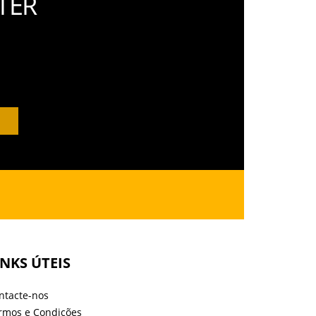
TER
INKS ÚTEIS
ntacte-nos
rmos e Condições