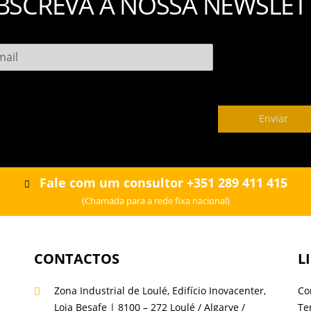
BSCREVA A
NOSSA NEWSLET
Enviar
Fale com um consultor +351 289 411 415
(Chamada para a rede fixa nacional)
CONTACTOS
L
Zona Industrial de Loulé, Edifício Inovacenter,
Co
Loja Besafe | 8100 – 272 Loulé / Algarve /
Te